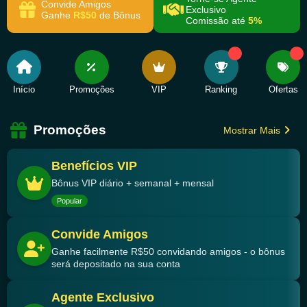
Convide Amigos
Exclusivo
Ganhe
R$50
de Bônus
Comissão até
5%
Início
Promoções
VIP
Ranking
Ofertas
Promoções
Mostrar Mais
Benefícios VIP
Bônus VIP diário + semanal + mensal
Popular
Convide Amigos
Ganhe facilmente R$50 convidando amigos - o bônus
será depositado na sua conta
Agente Exclusivo