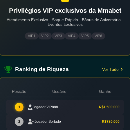
Privilégios VIP exclusivos da Mmabet
Atendimento Exclusivo · Saque Rápido · Bônus de Aniversário ·
Eventos Exclusivos
VIP1
VIP2
VIP3
VIP4
VIP5
VIP6
Ranking de Riqueza
Ver Tudo
Posição
Usuário
Ganho
1
Jogador VIP888
R$1.500.000
2
Jogador Sortudo
R$780.000